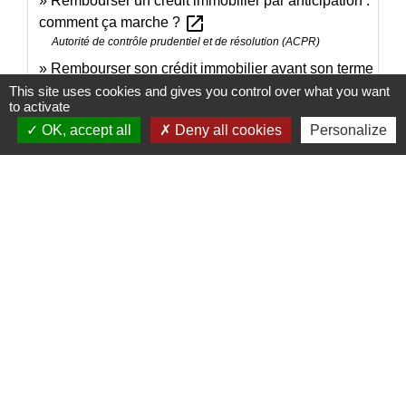
Rembourser un crédit immobilier par anticipation :
open_in_new
comment ça marche ?
Autorité de contrôle prudentiel et de résolution (ACPR)
Rembourser son crédit immobilier avant son terme
open_in_new
: comment ça marche ?
This site uses cookies and gives you control over what you want
to activate
Ministère chargé de l'économie
OK, accept all
Deny all cookies
Personalize
Signaler une erreur sur cette page
Contacts
Mairie de Brains
2 place de la Mairie
44830 Brains - FRANCE
+33 2 40 65 51 30
Contact par formulaire