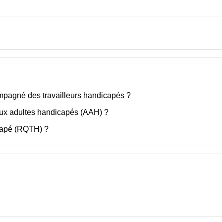
ompagné des travailleurs handicapés ?
n aux adultes handicapés (AAH) ?
capé (RQTH) ?