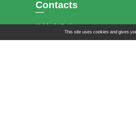
Contacts
Mairie de Brains
This site uses cookies and gives you
2 place de la Mairie
44830 Brains - FRANCE
+33 2 40 65 51 30
Contact par formulaire
Horaires d'ouverture:
Lundi : 14h - 17h
Mardi : 8h30 - 13h / 14h - 17h
Mercredi : 8h30 - 13h
Jeudi : 8h30 - 13h
Vendredi : 8h30 - 13h / 14h - 17h
Accueil téléphonique
du lundi au vendred