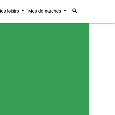
search
es loisirs
Mes démarches