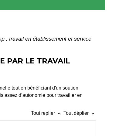
p : travail en établissement et service
E PAR LE TRAVAIL
elle tout en bénéficiant d'un soutien
is assez d’autonomie pour travailler en
keyboard_arrow_up
keyboard_arrow_down
Tout replier
Tout déplier