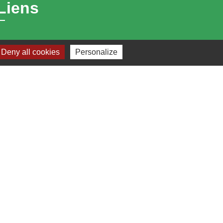
Liens
Bibliothèque municipale de Brains
Deny all cookies
Personalize
Nantes Métropole
Département Loire-Atlantique
Région Pays de la Loire
Préfecture de la Loire-Atlantique