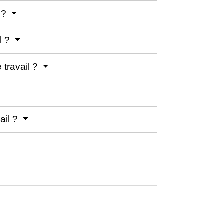
l ?
l ?
 travail ?
ail ?