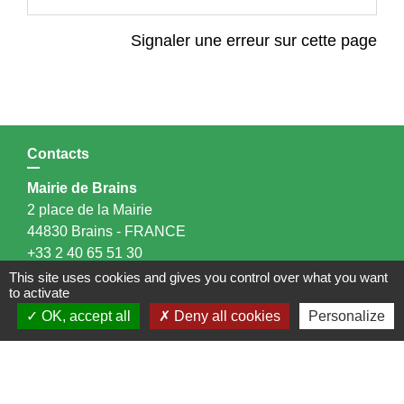
Signaler une erreur sur cette page
Contacts
Mairie de Brains
2 place de la Mairie
44830 Brains - FRANCE
+33 2 40 65 51 30
Contact par formulaire
This site uses cookies and gives you control over what you want
to activate
OK, accept all
Deny all cookies
Personalize
Horaires d'ouverture:
Lundi : 14h - 17h
Mardi : 8h30 - 13h / 14h - 17h
Mercredi : 8h30 - 13h