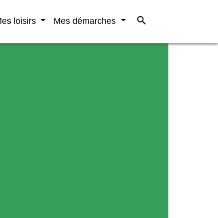
search
es loisirs
Mes démarches