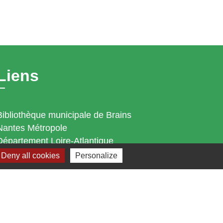
Liens
Bibliothèque municipale de Brains
Nantes Métropole
Département Loire-Atlantique
Région Pays de la Loire
Deny all cookies
Personalize
Préfecture de la Loire-Atlantique