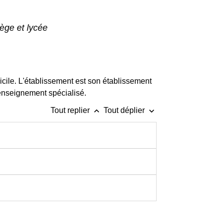
lège et lycée
icile. L'établissement est son établissement
n enseignement spécialisé.
keyboard_arrow_up
keyboard_arrow_down
Tout replier
Tout déplier