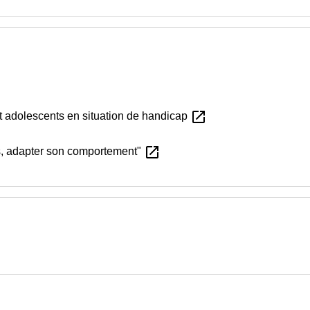
open_in_new
et adolescents en situation de handicap
open_in_new
s, adapter son comportement"