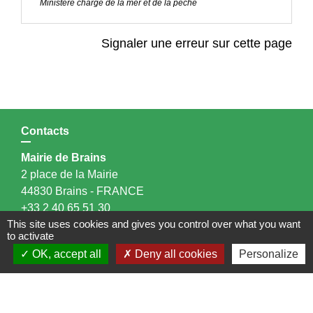
Ministère chargé de la mer et de la pêche
Signaler une erreur sur cette page
Contacts
Mairie de Brains
2 place de la Mairie
44830 Brains - FRANCE
+33 2 40 65 51 30
This site uses cookies and gives you control over what you want
Contact par formulaire
to activate
OK, accept all
Deny all cookies
Personalize
Horaires d'ouverture:
Lundi : 14h - 17h
Mardi : 8h30 - 13h / 14h - 17h