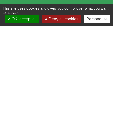
This site uses cookies and gives you control over what you want
Lundi : 14h - 17h
to activate
Mardi : 8h30 - 13h / 14h - 17h
OK, accept all
Deny all cookies
Personalize
Mercredi : 8h30 - 13h
Jeudi : 8h30 - 13h
Vendredi : 8h30 - 13h / 14h - 17h
Accueil téléphonique
du lundi au vendredi de
8h30 à 13h et de 14h à 17h
Liens
Bibliothèque municipale de Brains
Nantes Métropole
Département Loire-Atlantique