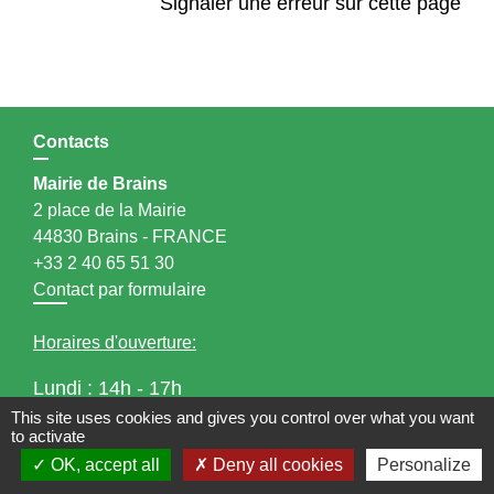
Signaler une erreur sur cette page
Contacts
Mairie de Brains
2 place de la Mairie
44830 Brains - FRANCE
+33 2 40 65 51 30
Contact par formulaire
Horaires d'ouverture:
Lundi : 14h - 17h
Mardi : 8h30 - 13h / 14h - 17h
This site uses cookies and gives you control over what you want
to activate
Mercredi : 8h30 - 13h
OK, accept all
Deny all cookies
Personalize
Jeudi : 8h30 - 13h