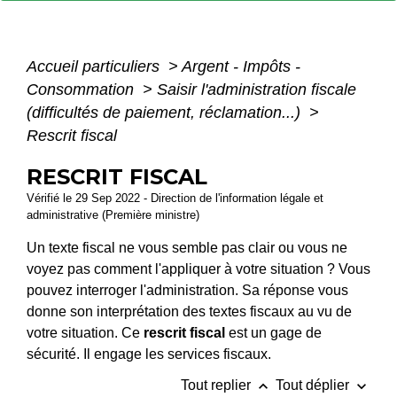
Accueil particuliers
>
Argent - Impôts -
Consommation
>
Saisir l'administration fiscale
(difficultés de paiement, réclamation...)
>
Rescrit fiscal
RESCRIT FISCAL
Vérifié le 29 Sep 2022 - Direction de l'information légale et
administrative (Première ministre)
Un texte fiscal ne vous semble pas clair ou vous ne
voyez pas comment l'appliquer à votre situation ? Vous
pouvez interroger l'administration. Sa réponse vous
donne son interprétation des textes fiscaux au vu de
votre situation. Ce
rescrit fiscal
est un gage de
sécurité. Il engage les services fiscaux.
keyboard_arrow_up
keyboard_arrow_down
Tout replier
Tout déplier