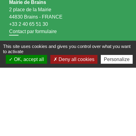
Mairie de Brains
2 place de la Mairie
44830 Brains - FRANCE
+33 2 40 65 51 30
Contact par formulaire
Horaires d'ouverture:
This site uses cookies and gives you control over what you want
to activate
Lundi : 14h - 17h
OK, accept all
Deny all cookies
Personalize
Mardi : 8h30 - 13h / 14h - 17h
Mercredi : 8h30 - 13h
Jeudi : 8h30 - 13h
Vendredi : 8h30 - 13h / 14h - 17h
Accueil téléphonique
du lundi au vendredi de
8h30 à 13h et de 14h à 17h