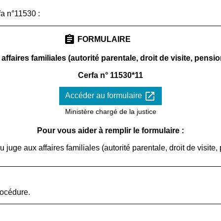
fa n°11530 :
assignment
FORMULAIRE
aires familiales (autorité parentale, droit de visite, pension
Cerfa n° 11530*11
open_in_new
Accéder au formulaire
Ministère chargé de la justice
Pour vous aider à remplir le formulaire :
juge aux affaires familiales (autorité parentale, droit de visite,
rocédure.