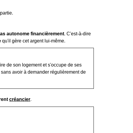
partie.
pas autonome financièrement
. C'est-à-dire
e
qu'il gère cet argent lui-même.
taire de son logement et s'occupe de ses
s sans avoir à demander régulièrement de
rent
créancier
.