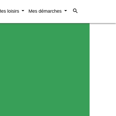
search
es loisirs
Mes démarches