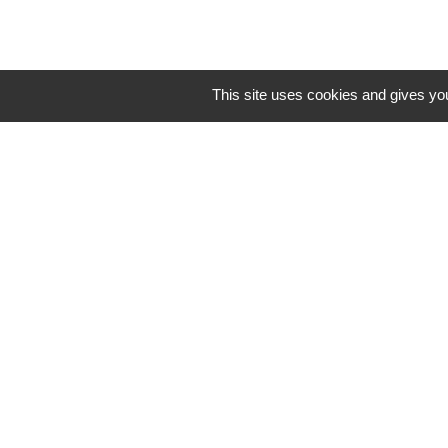
This site uses cookies and gives you
Contacts
Mairie de Brains
2 place de la Mairie
44830 Brains - FRANCE
+33 2 40 65 51 30
Contact par formulaire
Horaires d'ouverture:
Lundi : 14h - 17h
Mardi : 8h30 - 13h / 14h - 17h