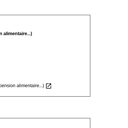
 alimentaire...)
open_in_new
 pension alimentaire...)