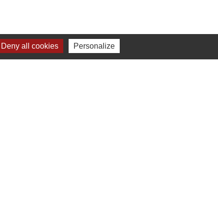
Deny all cookies
Personalize
Liens
Bibliothèque municipale de Brains
Nantes Métropole
Département Loire-Atlantique
Région Pays de la Loire
Préfecture de la Loire-Atlantique