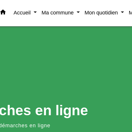
home
Accueil
Ma commune
Mon quotidien
M
ches en ligne
démarches en ligne