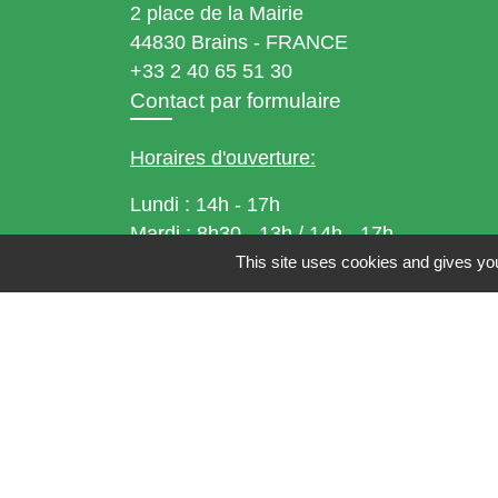
2 place de la Mairie
44830 Brains - FRANCE
+33 2 40 65 51 30
Contact par formulaire
Horaires d'ouverture:
Lundi : 14h - 17h
Mardi : 8h30 - 13h / 14h - 17h
Mercredi : 8h30 - 13h
This site uses cookies and gives you
Jeudi : 8h30 - 13h
Vendredi : 8h30 - 13h / 14h - 17h
Accueil téléphonique
du lundi au vendred
de 8h30 à 13h et de 14h à 17h