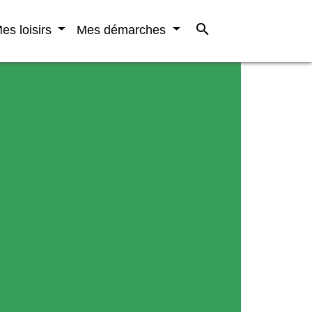
search
es loisirs
Mes démarches