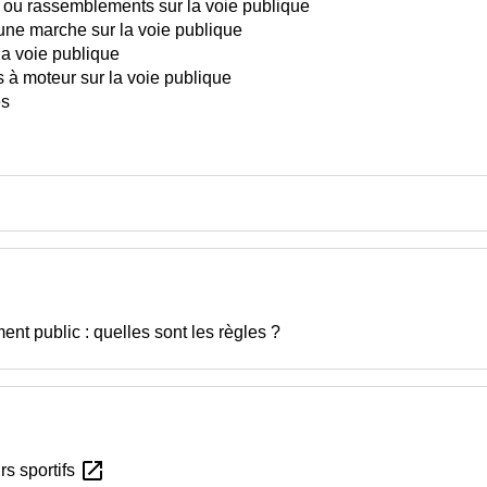
s ou rassemblements sur la voie publique
une marche sur la voie publique
la voie publique
 à moteur sur la voie publique
es
t public : quelles sont les règles ?
open_in_new
s sportifs