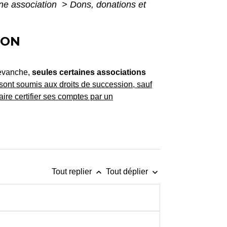
ne association
>
Dons, donations et
ION
revanche,
seules certaines associations
 sont soumis aux droits de succession, sauf
aire certifier ses comptes par un
keyboard_arrow_up
keyboard_arrow_down
Tout replier
Tout déplier