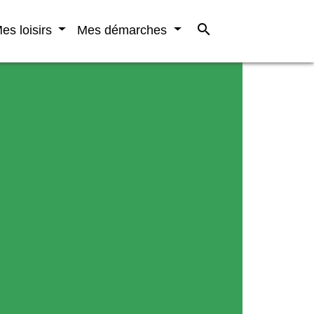
search
es loisirs
Mes démarches