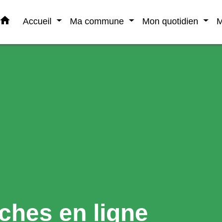
home
Accueil
Ma commune
Mon quotidien
M
ches en ligne