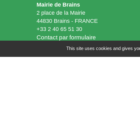
Mairie de Brains
2 place de la Mairie
44830 Brains - FRANCE
+33 2 40 65 51 30
Contact par formulaire
This site uses cookies and gives you
Horaires d'ouverture:
Lundi : 14h - 17h
Mardi : 8h30 - 13h / 14h - 17h
Mercredi : 8h30 - 13h
Jeudi : 8h30 - 13h
Vendredi : 8h30 - 13h / 14h - 17h
Accueil téléphonique
du lundi au vendred
de 8h30 à 13h et de 14h à 17h