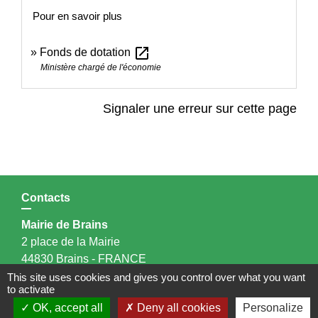
Pour en savoir plus
open_in_new
Fonds de dotation
Ministère chargé de l'économie
Signaler une erreur sur cette page
Contacts
Mairie de Brains
2 place de la Mairie
44830 Brains - FRANCE
+33 2 40 65 51 30
This site uses cookies and gives you control over what you want
to activate
Contact par formulaire
OK, accept all
Deny all cookies
Personalize