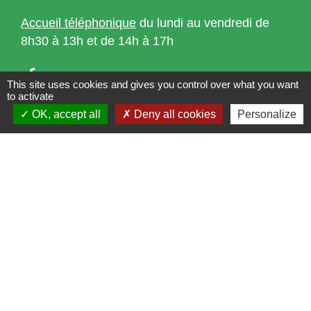
Accueil téléphonique
du lundi au vendredi de
8h30 à 13h et de 14h à 17h
This site uses cookies and gives you control over what you want
to activate
OK, accept all
Deny all cookies
Personalize
Liens
Bibliothèque municipale de Brains
Nantes Métropole
Département Loire-Atlantique
Région Pays de la Loire
Préfecture de la Loire-Atlantique
Mentions légales
-
Politique de confidentialité
-
Accessibilité
-
Plan du site
-
Gestion des cookies