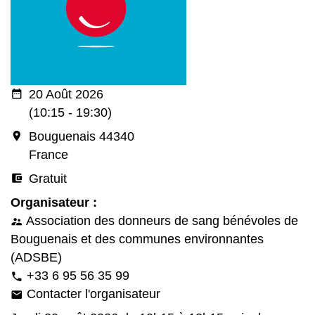
date_range
20 Août 2026
(10:15 - 19:30)
room
Bouguenais 44340
France
account_balance_wallet
Gratuit
Organisateur :
Association des donneurs de sang bénévoles de
supervisor_account
Bouguenais et des communes environnantes
(ADSBE)
+33 6 95 56 35 99
phone
Contacter l'organisateur
email