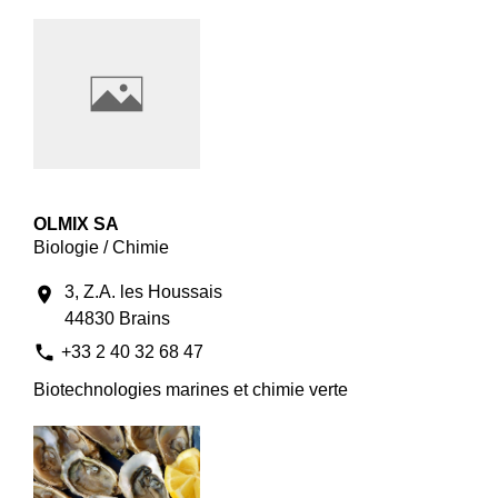
OLMIX SA
Biologie / Chimie
3, Z.A. les Houssais
location_on
44830 Brains
phone
+33 2 40 32 68 47
Biotechnologies marines et chimie verte