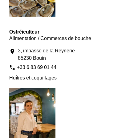
Ostréiculteur
Alimentation / Commerces de bouche
3, impasse de la Reynerie
location_on
85230 Bouin
phone
+33 6 83 69 01 44
Huîtres et coquillages