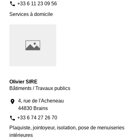
phone
+33 6 11 23 09 56
Services à domicile
Olivier SIRE
Bâtiments / Travaux publics
4, rue de l'Acheneau
location_on
44830 Brains
phone
+33 6 74 27 26 70
Plaquiste, jointoyeur, isolation, pose de menuiseries
intérieures