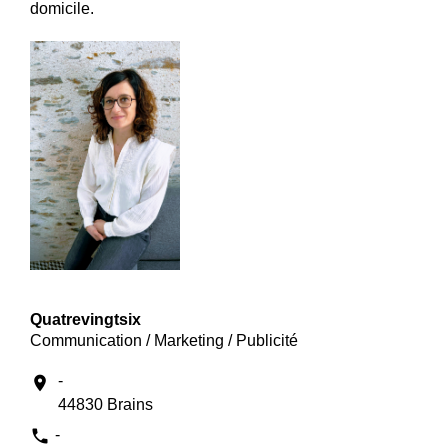
domicile.
Quatrevingtsix
Communication / Marketing / Publicité
-
location_on
44830 Brains
phone
-