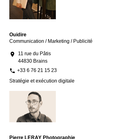
Ouidire
Communication / Marketing / Publicité
11 rue du Pâtis
location_on
44830 Brains
phone
+33 6 76 21 15 23
Stratégie et exécution digitale
Pierre LERAY Photographie