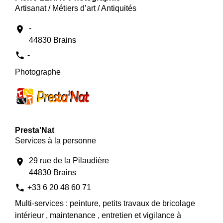
Artisanat / Métiers d’art / Antiquités
-
location_on
44830 Brains
phone
-
Photographe
Presta'Nat
Services à la personne
29 rue de la Pilaudière
location_on
44830 Brains
phone
+33 6 20 48 60 71
Multi-services : peinture, petits travaux de bricolage
intérieur , maintenance , entretien et vigilance à