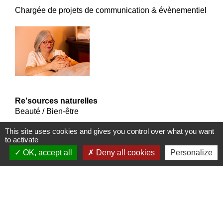
Chargée de projets de communication & évènementiel
Re'sources naturelles
Beauté / Bien-être
This site uses cookies and gives you control over what you want
-
location_on
to activate
44830 Brains
OK, accept all
Deny all cookies
Personalize
phone
+33 6 26 43 59 19
Aide-soignante de métier et maintenant naturopathe